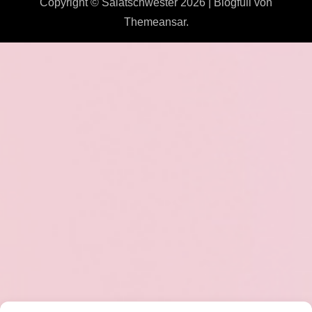
Copyright © Salatschwester 2026
|
Blogfull
von
Themeansar
.