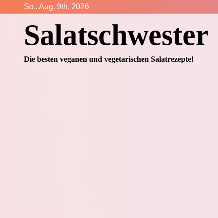
Zum
So.. Aug. 9th, 2026
Inhalt
Salatschwester
springen
Die besten veganen und vegetarischen Salatrezepte!