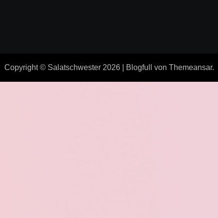
Copyright © Salatschwester 2026
|
Blogfull
von
Themeansar
.