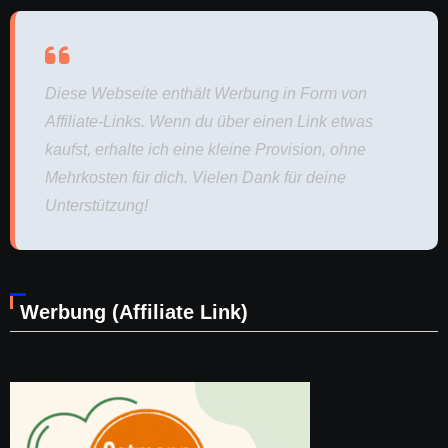
Diese Webseite enthält Werbung in Form von
Affiliate-Links. Wenn du über einen Link etwas
kaufst, erhalte ich eine kleine Provision, ohne
Mehrkosten für dich. Vielen Dank für deine
Unterstützung!
Werbung (Affiliate Link)