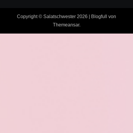
Copyright © Salatschwester 2026
|
Blogfull
von
Themeansar
.