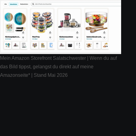
Mein Amazon Storefront Salatschwester | Wenn du auf
das Bild tippst, gelangst du direkt auf meine
Amazonseite* | Stand Mai 2026