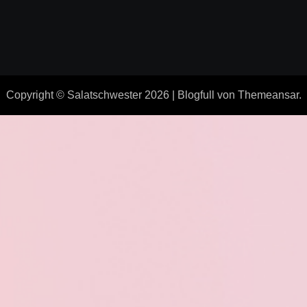
Copyright © Salatschwester 2026
|
Blogfull
von
Themeansar
.