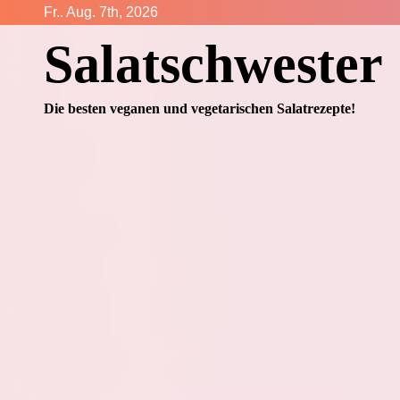
Zum
Fr.. Aug. 7th, 2026
Inhalt
Salatschwester
springen
Die besten veganen und vegetarischen Salatrezepte!