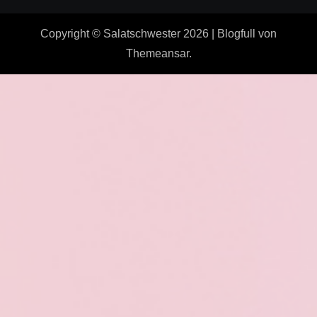
Copyright © Salatschwester 2026
|
Blogfull
von
Themeansar
.