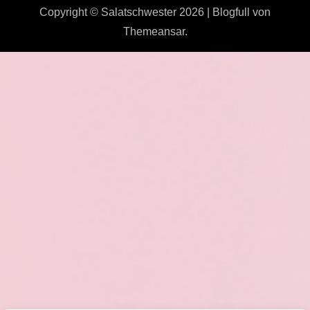
Copyright © Salatschwester 2026
|
Blogfull
von
Themeansar
.