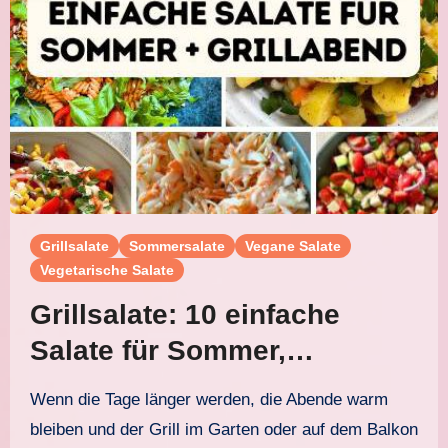
Grillsalate
Sommersalate
Vegane Salate
Vegetarische Salate
Grillsalate: 10 einfache
Salate für Sommer,
Grillabend und Buffet
Wenn die Tage länger werden, die Abende warm
bleiben und der Grill im Garten oder auf dem Balkon