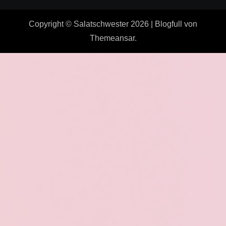
Copyright © Salatschwester 2026
|
Blogfull
von
Themeansar
.