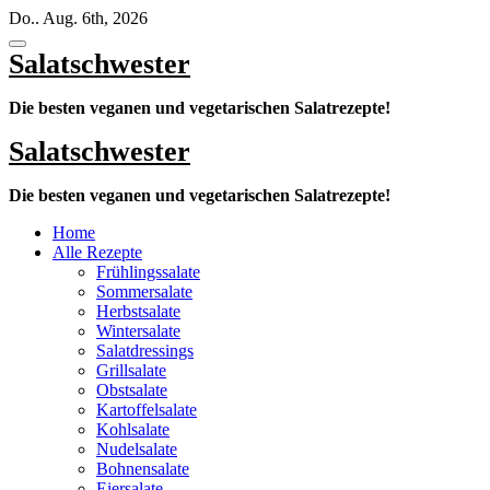
Zum
Do.. Aug. 6th, 2026
Inhalt
springen
Salatschwester
Die besten veganen und vegetarischen Salatrezepte!
Salatschwester
Die besten veganen und vegetarischen Salatrezepte!
Home
Alle Rezepte
Frühlingssalate
Sommersalate
Herbstsalate
Wintersalate
Salatdressings
Grillsalate
Obstsalate
Kartoffelsalate
Kohlsalate
Nudelsalate
Bohnensalate
Eiersalate