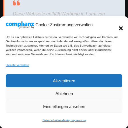
Diese Webseite enthält Werbung in Form von
Affiliate-Links. Wenn du über einen Link etwas
Cookie-Zustimmung verwalten
kaufst, erhalte ich eine kleine Provision, ohne
Mehrkosten für dich. Vielen Dank für deine
Um dir ein optimales Erlebnis zu bieten, verwenden wir Technologien wie Cookies, um
Geräteinformationen zu speichern und/oder darauf zuzugreifen. Wenn du diesen
Unterstützung!
Technologien zustimmst, können wir Daten wie z.B. das Surfverhalten auf dieser
Website verarbeiten. Wenn du deine Zustimmung nicht erteilst oder zurückziehst,
können bestimmte Merkmale und Funktionen beeinträchtigt werden.
Dienste verwalten
Werbung (Affiliate Link)
Akzeptieren
Ablehnen
Einstellungen ansehen
Datenschutzerklärung
Impressum