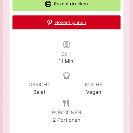
Rezept drucken
Rezept pinnen
ZEIT
Minuten
11
Min.
GERICHT
KÜCHE
Salat
Vegan
PORTIONEN
2
Portionen