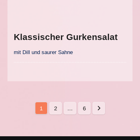
Klassischer Gurkensalat
mit Dill und saurer Sahne
Seitennummerierung
1
2
…
6
der
Beiträge