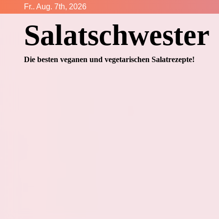
Zum
Fr.. Aug. 7th, 2026
Inhalt
Salatschwester
springen
Die besten veganen und vegetarischen Salatrezepte!