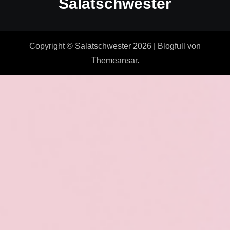
Salatschwester
Copyright © Salatschwester 2026
|
Blogfull
von
Themeansar
.