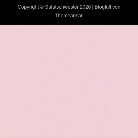
Copyright © Salatschwester 2026
|
Blogfull
von
Themeansar
.