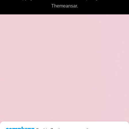
Themeansar
.