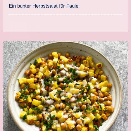
süßem Senfdressing
Ein bunter Herbstsalat für Faule