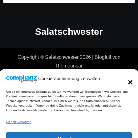
Salatschwester
Copyright © Salatschwester 2026
|
Blogfull
von
Themeansar
.
Cookie-Zustimmung verwalten
Um dir ein optimales Erlebnis zu bieten, verwenden wir Technologien wie Cookies, um
Geräteinformationen zu speichern und/oder darauf zuzugreifen. Wenn du diesen
Technologien zustimmst, können wir Daten wie z.B. das Surfverhalten auf dieser
Website verarbeiten. Wenn du deine Zustimmung nicht erteilst oder zurückziehst,
können bestimmte Merkmale und Funktionen beeinträchtigt werden.
Dienste verwalten