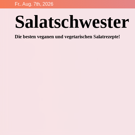
Zum
Fr.. Aug. 7th, 2026
Inhalt
Salatschwester
springen
Die besten veganen und vegetarischen Salatrezepte!