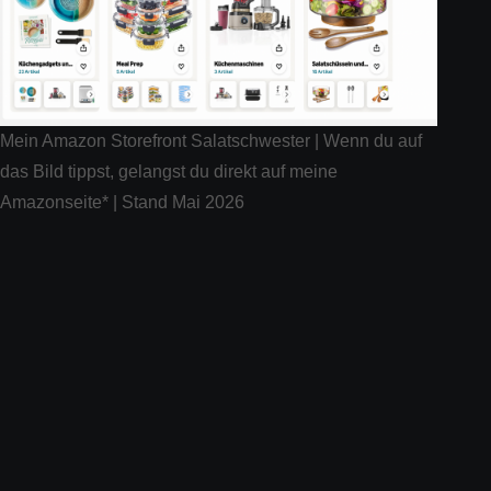
Mein Amazon Storefront Salatschwester | Wenn du auf
das Bild tippst, gelangst du direkt auf meine
Amazonseite* | Stand Mai 2026