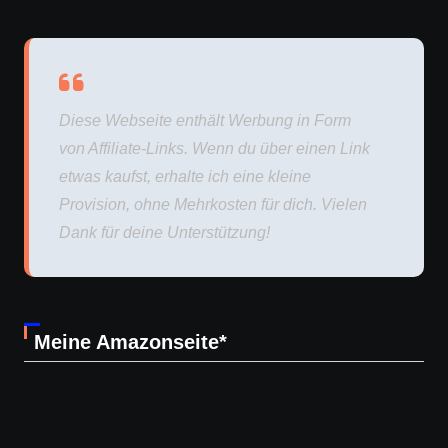
Diese Webseite enthält Werbung in Form
von Affiliate-Links. Wenn du über einen Link
etwas kaufst, erhalte ich eine kleine
Provision, ohne Mehrkosten für dich. Vielen
Dank für deine Unterstützung!
Meine Amazonseite*