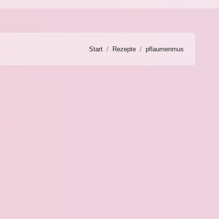
Start
Rezepte
pflaumenmus