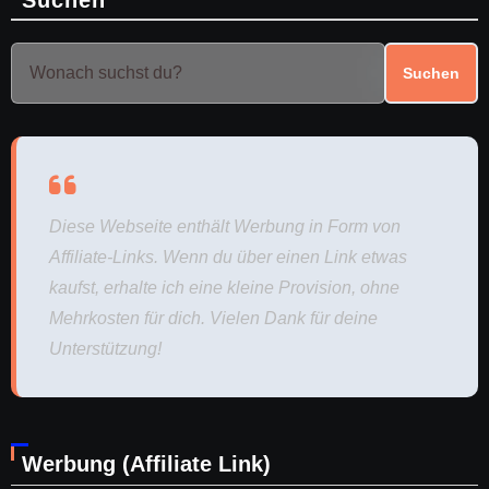
Suchen
Diese Webseite enthält Werbung in Form von
Affiliate-Links. Wenn du über einen Link etwas
kaufst, erhalte ich eine kleine Provision, ohne
Mehrkosten für dich. Vielen Dank für deine
Unterstützung!
Werbung (Affiliate Link)