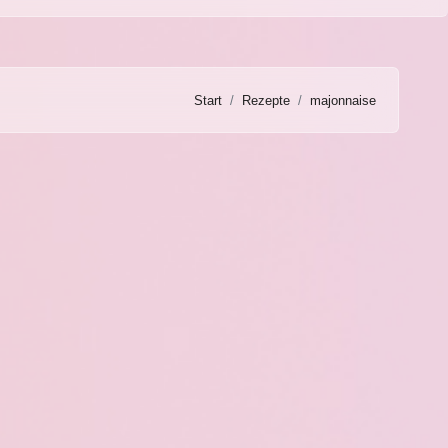
Start
Rezepte
majonnaise