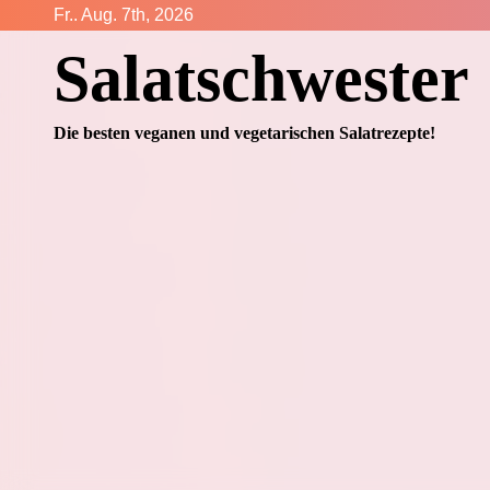
Zum
Fr.. Aug. 7th, 2026
Inhalt
Salatschwester
springen
Die besten veganen und vegetarischen Salatrezepte!