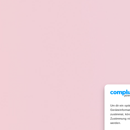
Um dir ein opt
Geräteinforma
zustimmst, kön
Zustimmung nic
werden.