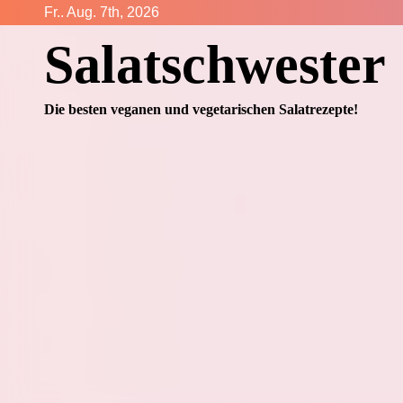
Zum
Fr.. Aug. 7th, 2026
Inhalt
Salatschwester
springen
Die besten veganen und vegetarischen Salatrezepte!