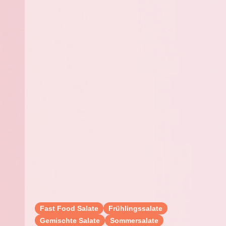
Fast Food Salate
Frühlingssalate
Gemischte Salate
Sommersalate