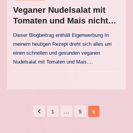
Veganer Nudelsalat mit
Tomaten und Mais nicht
nur für den Sommer
Dieser Blogbeitrag enthält Eigenwerbung In
meinem heutigen Rezept dreht sich alles um
einen schnellen und gesunden veganen
Nudelsalat mit Tomaten und Mais.…
Seitennummerierung
1
…
5
6
der