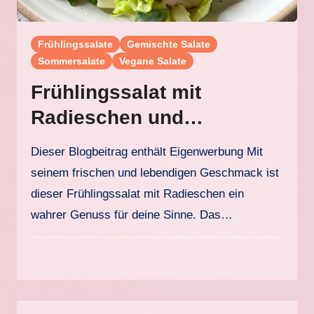
Frühlingssalate
Gemischte Salate
Sommersalate
Vegane Salate
Frühlingssalat mit
Radieschen und
Buttermilchdressing
Dieser Blogbeitrag enthält Eigenwerbung Mit
seinem frischen und lebendigen Geschmack ist
dieser Frühlingssalat mit Radieschen ein
wahrer Genuss für deine Sinne. Das…