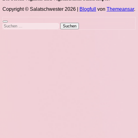
Copyright © Salatschwester 2026
|
Blogfull
von
Themeansar
.
Suchen
nach: