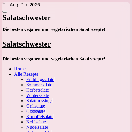
Zum
Fr.. Aug. 7th, 2026
Inhalt
springen
Salatschwester
Die besten veganen und vegetarischen Salatrezepte!
Salatschwester
Die besten veganen und vegetarischen Salatrezepte!
Home
Alle Rezepte
Frühlingssalate
Sommersalate
Herbstsalate
Wintersalate
Salatdressings
Grillsalate
Obstsalate
Kartoffelsalate
Kohlsalate
Nudelsalate