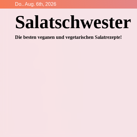
Zum
Do.. Aug. 6th, 2026
Inhalt
Salatschwester
springen
Die besten veganen und vegetarischen Salatrezepte!