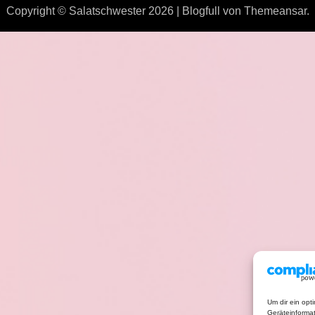
Copyright © Salatschwester 2026
|
Blogfull
von
Themeansar
.
Um dir ein opt
Geräteinforma