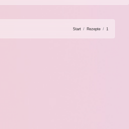
Start
Rezepte
1