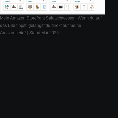
Mein Amazon Storefront Salatschwester | Wenn du auf
das Bild tippst, gelangst du direkt auf meine
Amazonseite* | Stand Mai 2026