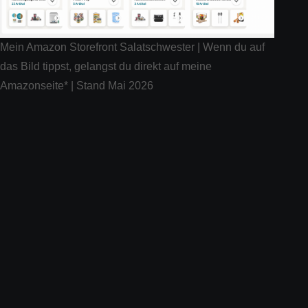
Mein Amazon Storefront Salatschwester | Wenn du auf
das Bild tippst, gelangst du direkt auf meine
Amazonseite* | Stand Mai 2026