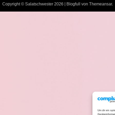
Copyright © Salatschwester 2026
|
Blogfull
von
Themeansar
.
Um dir ein opt
Geräteinforma