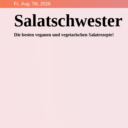
Zum
Fr.. Aug. 7th, 2026
Inhalt
Salatschwester
springen
Die besten veganen und vegetarischen Salatrezepte!