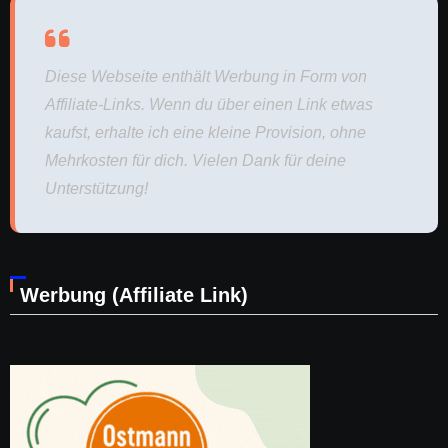
Diese Webseite enthält Werbung in Form von
Affiliate-Links. Wenn du über einen Link etwas
kaufst, erhalte ich eine kleine Provision, ohne
Mehrkosten für dich. Vielen Dank für deine
Unterstützung!
Werbung (Affiliate Link)