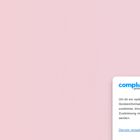
Um dir ein opt
Geräteinforma
zustimmst, kön
Zustimmung nic
werden.
Dienste verwal