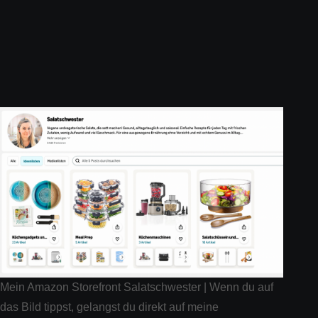
Mein Amazon Storefront Salatschwester | Wenn du auf
das Bild tippst, gelangst du direkt auf meine