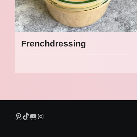
Frenchdressing
Pinterest
TikTok
YouTube
Instagram