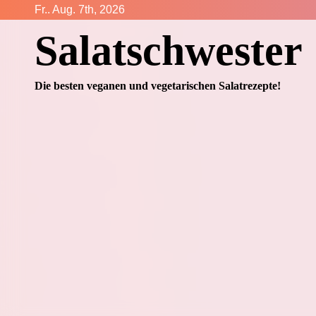
Zum
Fr.. Aug. 7th, 2026
Inhalt
Salatschwester
springen
Die besten veganen und vegetarischen Salatrezepte!