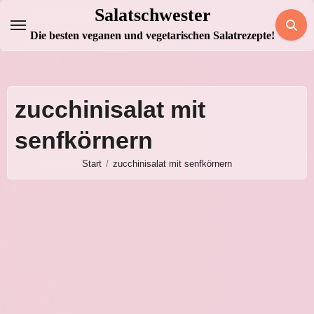
Zum
Salatschwester
Inhalt
Die besten veganen und vegetarischen Salatrezepte!
springen
zucchinisalat mit
senfkörnern
Start
zucchinisalat mit senfkörnern