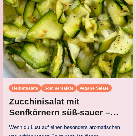
Herbstsalate
Sommersalate
Vegane Salate
Zucchinisalat mit
Senfkörnern süß-sauer –
schnell, frisch und einfach
Wenn du Lust auf einen besonders aromatischen
zubereitet