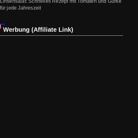
Linsensalat: Schnelles Rezept mit Tomaten und Gurke
für jede Jahreszeit
Werbung (Affiliate Link)