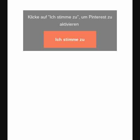
Copyright © Salatschwester 2026
|
Blogfull
von
Themeansar
.