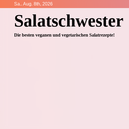
Zum
Sa.. Aug. 8th, 2026
Inhalt
Salatschwester
springen
Die besten veganen und vegetarischen Salatrezepte!