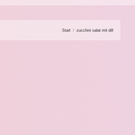
Start
zucchini salat mit dill