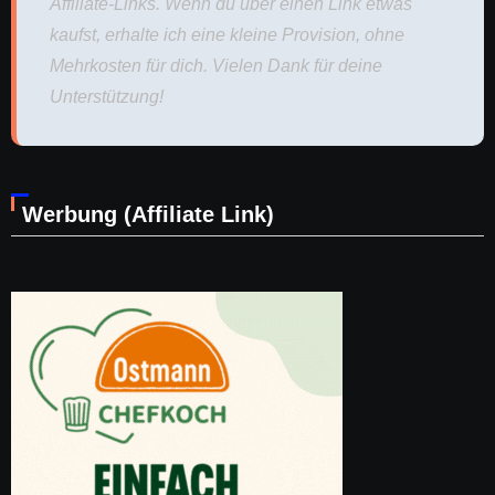
Affiliate-Links. Wenn du über einen Link etwas
kaufst, erhalte ich eine kleine Provision, ohne
Mehrkosten für dich. Vielen Dank für deine
Unterstützung!
Werbung (Affiliate Link)