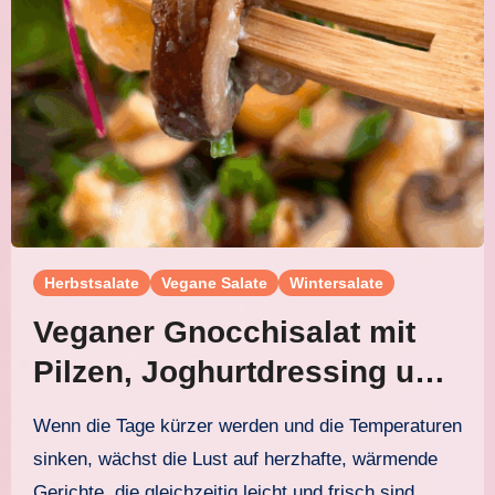
Herbstsalate
Vegane Salate
Wintersalate
Veganer Gnocchisalat mit
Pilzen, Joghurtdressing und
Walnuss-Topping
Wenn die Tage kürzer werden und die Temperaturen
sinken, wächst die Lust auf herzhafte, wärmende
Gerichte, die gleichzeitig leicht und frisch sind.…