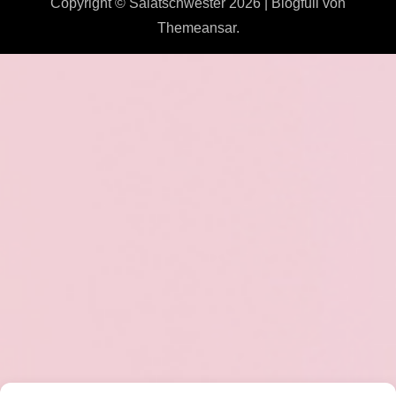
Copyright © Salatschwester 2026
|
Blogfull
von
Themeansar
.