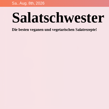
Zum
Sa.. Aug. 8th, 2026
Inhalt
Salatschwester
springen
Die besten veganen und vegetarischen Salatrezepte!