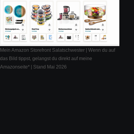
Mein Amazon Storefront Salatschwester | Wenn du auf
das Bild tippst, gelangst du direkt auf meine
Amazonseite* | Stand Mai 2026