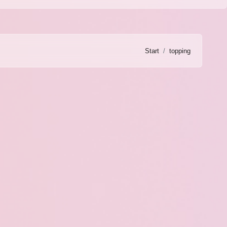
Start
topping