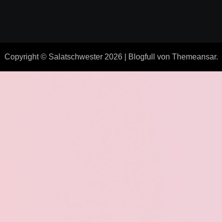
Copyright © Salatschwester 2026
|
Blogfull
von
Themeansar
.