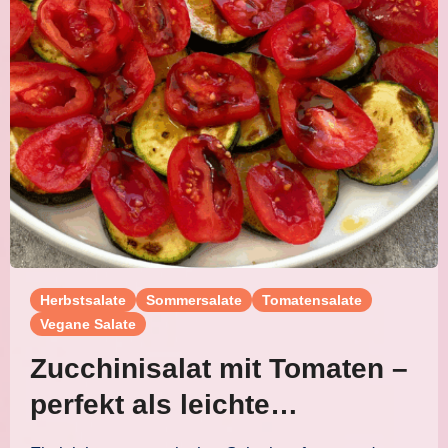
Herbstsalate
Sommersalate
Tomatensalate
Vegane Salate
Zucchinisalat mit Tomaten –
perfekt als leichte
Salatplatte