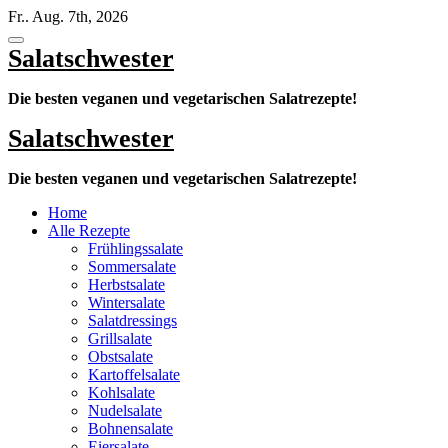
Zum
Fr.. Aug. 7th, 2026
Inhalt
springen
Salatschwester
Die besten veganen und vegetarischen Salatrezepte!
Salatschwester
Die besten veganen und vegetarischen Salatrezepte!
Home
Alle Rezepte
Frühlingssalate
Sommersalate
Herbstsalate
Wintersalate
Salatdressings
Grillsalate
Obstsalate
Kartoffelsalate
Kohlsalate
Nudelsalate
Bohnensalate
Eiersalate