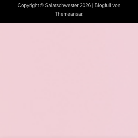
Copyright © Salatschwester 2026
|
Blogfull
von
Themeansar
.