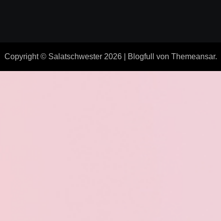
Copyright © Salatschwester 2026
|
Blogfull
von
Themeansar
.