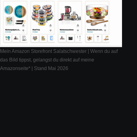
Mein Amazon Storefront Salatschwester | Wenn du auf
das Bild tippst, gelangst du direkt auf meine
Amazonseite* | Stand Mai 2026