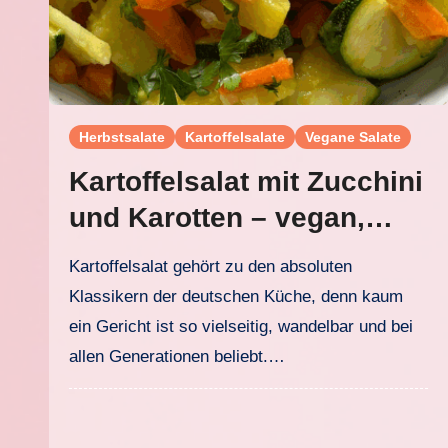
Herbstsalate
Kartoffelsalate
Vegane Salate
Kartoffelsalat mit Zucchini
und Karotten – vegan,
leicht und lecker
Kartoffelsalat gehört zu den absoluten
Klassikern der deutschen Küche, denn kaum
ein Gericht ist so vielseitig, wandelbar und bei
allen Generationen beliebt.…