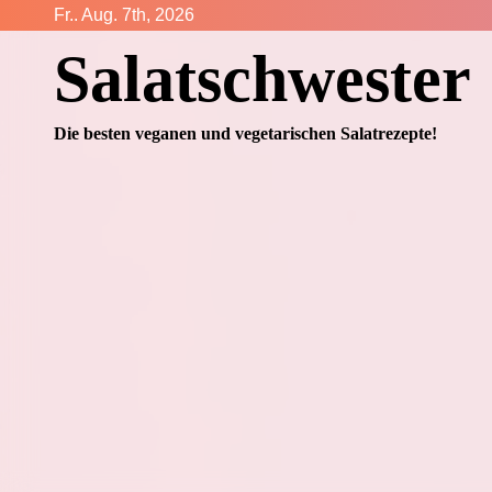
Zum
Fr.. Aug. 7th, 2026
Inhalt
Salatschwester
springen
Die besten veganen und vegetarischen Salatrezepte!