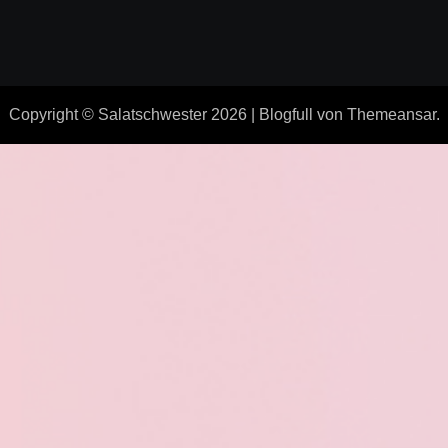
Copyright © Salatschwester 2026
|
Blogfull
von
Themeansar
.