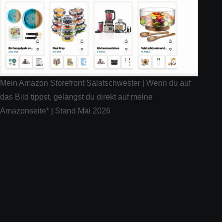
Mein Amazon Storefront Salatschwester | Wenn du auf
das Bild tippst, gelangst du direkt auf meine
Amazonseite* | Stand Mai 2026