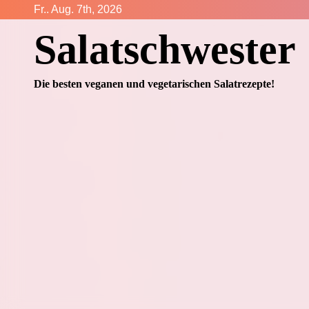
Zum
Fr.. Aug. 7th, 2026
Inhalt
Salatschwester
springen
Die besten veganen und vegetarischen Salatrezepte!