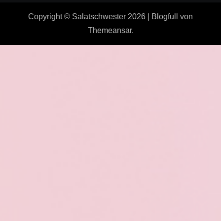
Copyright © Salatschwester 2026
|
Blogfull
von
Themeansar
.