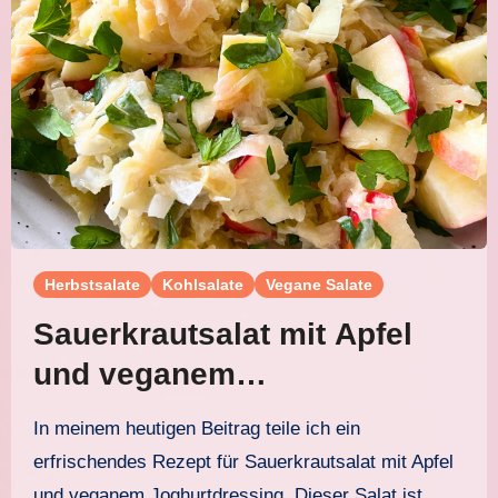
Herbstsalate
Kohlsalate
Vegane Salate
Sauerkrautsalat mit Apfel
und veganem
Joghurtdressing
In meinem heutigen Beitrag teile ich ein
erfrischendes Rezept für Sauerkrautsalat mit Apfel
und veganem Joghurtdressing. Dieser Salat ist