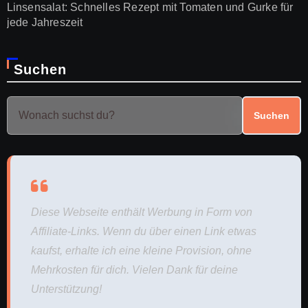
Linsensalat: Schnelles Rezept mit Tomaten und Gurke für
jede Jahreszeit
Suchen
Suchen
Diese Webseite enthält Werbung in Form von
Affiliate-Links. Wenn du über einen Link etwas
kaufst, erhalte ich eine kleine Provision, ohne
Mehrkosten für dich. Vielen Dank für deine
Unterstützung!