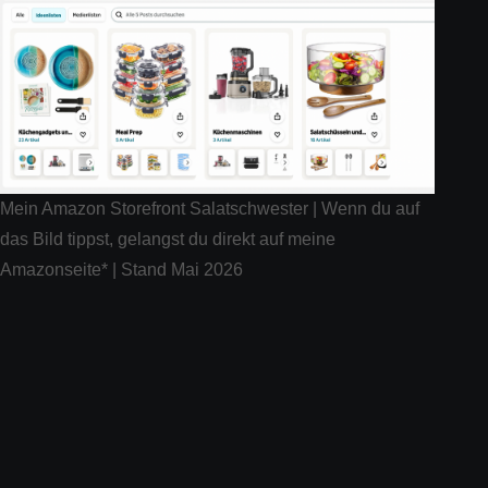
Mein Amazon Storefront Salatschwester | Wenn du auf
das Bild tippst, gelangst du direkt auf meine
Amazonseite* | Stand Mai 2026