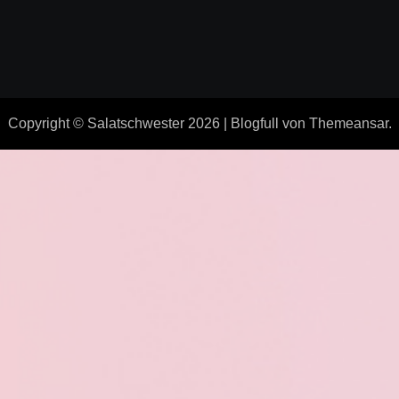
Copyright © Salatschwester 2026
|
Blogfull
von
Themeansar
.