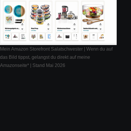
Mein Amazon Storefront Salatschwester | Wenn du auf
das Bild tippst, gelangst du direkt auf meine
Amazonseite* | Stand Mai 2026