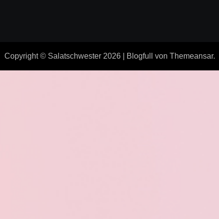
Copyright © Salatschwester 2026
|
Blogfull
von
Themeansar
.