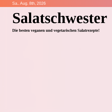
Zum
Sa.. Aug. 8th, 2026
Inhalt
Salatschwester
springen
Die besten veganen und vegetarischen Salatrezepte!