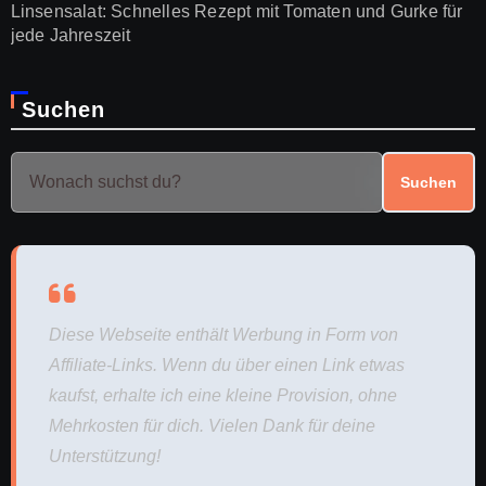
Linsensalat: Schnelles Rezept mit Tomaten und Gurke für
jede Jahreszeit
Suchen
Suchen
Diese Webseite enthält Werbung in Form von
Affiliate-Links. Wenn du über einen Link etwas
kaufst, erhalte ich eine kleine Provision, ohne
Mehrkosten für dich. Vielen Dank für deine
Unterstützung!