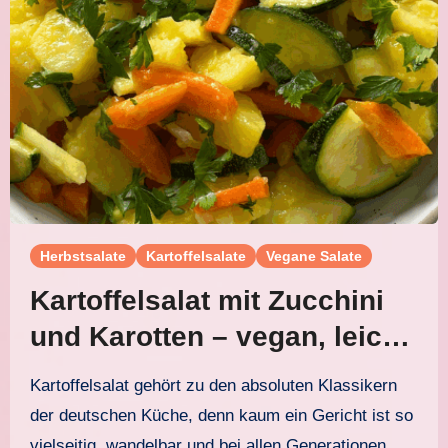
Herbstsalate
Kartoffelsalate
Vegane Salate
Kartoffelsalat mit Zucchini
und Karotten – vegan, leicht
und lecker
Kartoffelsalat gehört zu den absoluten Klassikern
der deutschen Küche, denn kaum ein Gericht ist so
vielseitig, wandelbar und bei allen Generationen