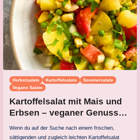
Herbstsalate
Kartoffelsalate
Sommersalate
Vegane Salate
Kartoffelsalat mit Mais und
Erbsen – veganer Genuss
ganz ohne Mayonnaise
Wenn du auf der Suche nach einem frischen,
sättigenden und zugleich leichten Kartoffelsalat