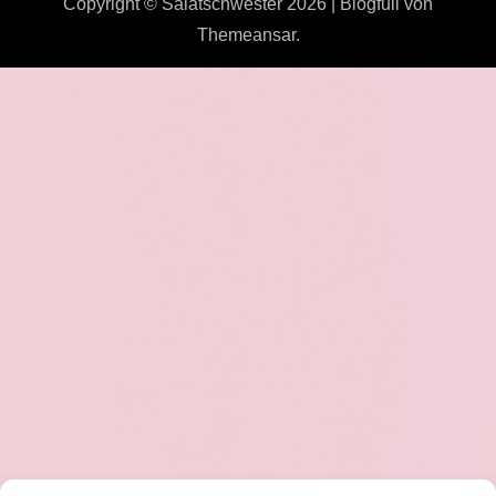
Copyright © Salatschwester 2026
|
Blogfull
von
Themeansar
.