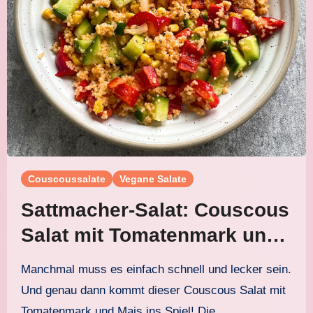
Couscoussalate
Vegane Salate
Sattmacher-Salat: Couscous
Salat mit Tomatenmark und
Mais
Manchmal muss es einfach schnell und lecker sein.
Und genau dann kommt dieser Couscous Salat mit
Tomatenmark und Mais ins Spiel! Die…