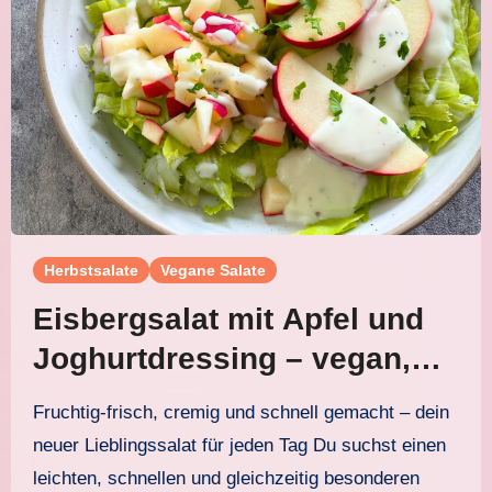
Herbstsalate
Vegane Salate
Eisbergsalat mit Apfel und
Joghurtdressing – vegan,
frisch und blitzschnell
Fruchtig-frisch, cremig und schnell gemacht – dein
gemacht
neuer Lieblingssalat für jeden Tag Du suchst einen
leichten, schnellen und gleichzeitig besonderen