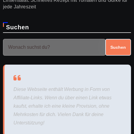
Linsensalat: Schnelles Rezept mit Tomaten und Gurke für
jede Jahreszeit
Suchen
Suchen
Diese Webseite enthält Werbung in Form von
Affiliate-Links. Wenn du über einen Link etwas
kaufst, erhalte ich eine kleine Provision, ohne
Mehrkosten für dich. Vielen Dank für deine
Unterstützung!