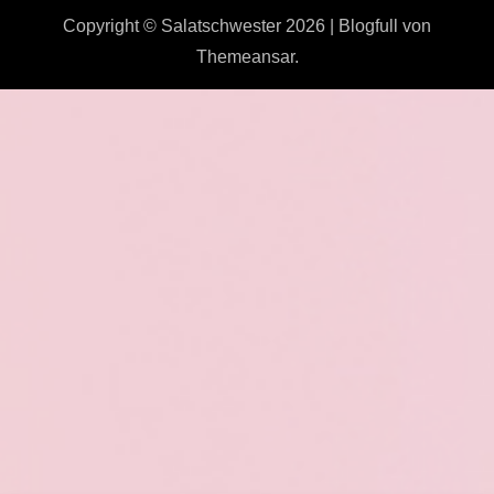
Copyright © Salatschwester 2026
|
Blogfull
von
Themeansar
.