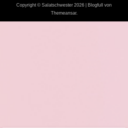
Copyright © Salatschwester 2026
|
Blogfull
von
Themeansar
.