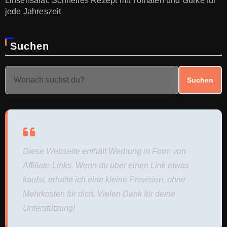
Linsensalat: Schnelles Rezept mit Tomaten und Gurke für
jede Jahreszeit
Suchen
Suchen
Diese Webseite enthält Werbung in Form von
Affiliate-Links. Wenn du über einen Link etwas
kaufst, erhalte ich eine kleine Provision, ohne
Mehrkosten für dich. Vielen Dank für deine
Unterstützung!