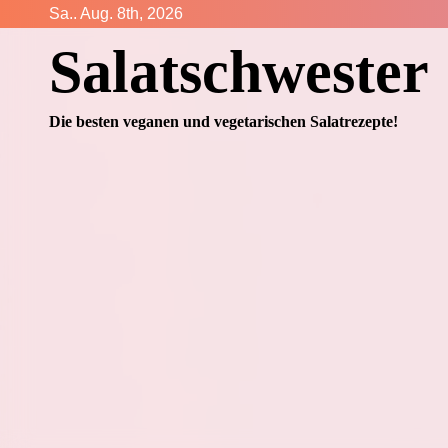
Zum
Sa.. Aug. 8th, 2026
Inhalt
Salatschwester
springen
Die besten veganen und vegetarischen Salatrezepte!