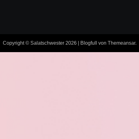
Copyright © Salatschwester 2026
|
Blogfull
von
Themeansar
.