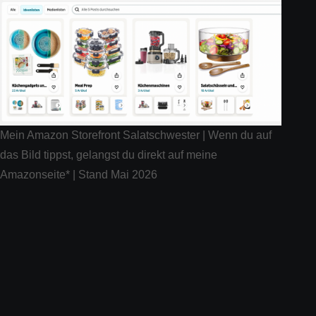
Mein Amazon Storefront Salatschwester | Wenn du auf
das Bild tippst, gelangst du direkt auf meine
Amazonseite* | Stand Mai 2026