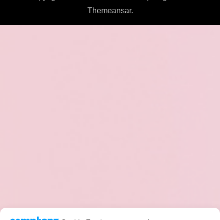
Themeansar
.