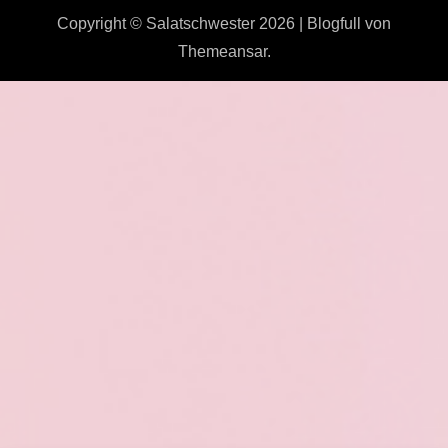
Copyright © Salatschwester 2026
|
Blogfull
von
Themeansar
.