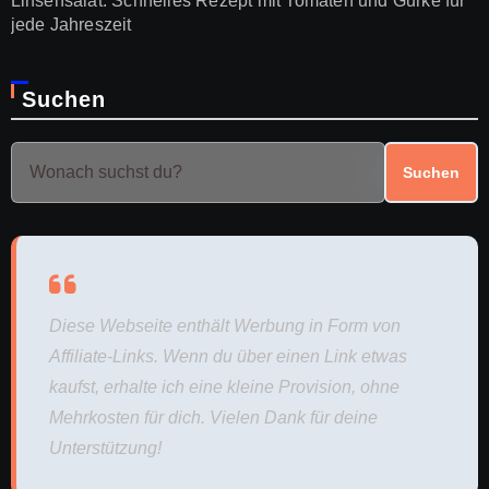
Linsensalat: Schnelles Rezept mit Tomaten und Gurke für
jede Jahreszeit
Suchen
Suchen
Diese Webseite enthält Werbung in Form von
Affiliate-Links. Wenn du über einen Link etwas
kaufst, erhalte ich eine kleine Provision, ohne
Mehrkosten für dich. Vielen Dank für deine
Unterstützung!