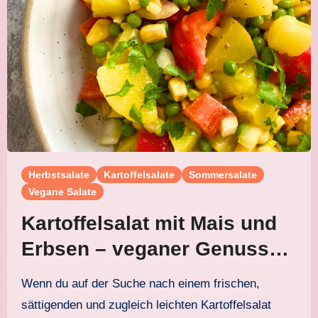
Herbstsalate
Kartoffelsalate
Sommersalate
Vegane Salate
Kartoffelsalat mit Mais und
Erbsen – veganer Genuss
ganz ohne Mayonnaise
Wenn du auf der Suche nach einem frischen,
sättigenden und zugleich leichten Kartoffelsalat