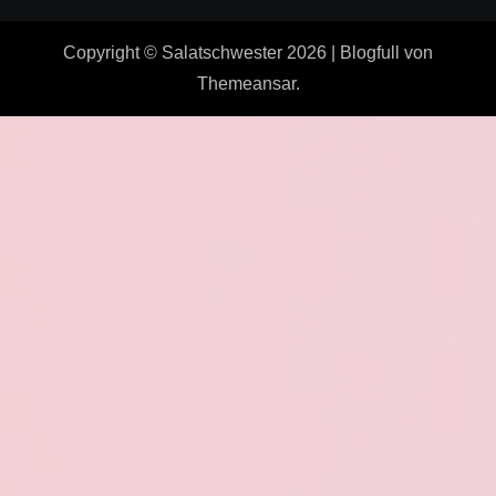
Copyright © Salatschwester 2026
|
Blogfull
von
Themeansar
.