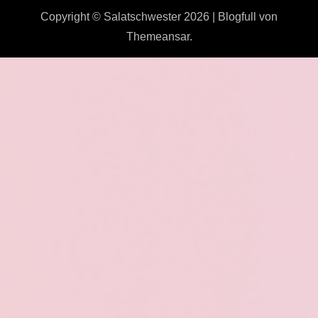
Copyright © Salatschwester 2026
|
Blogfull
von
Themeansar
.