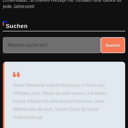
Linsensalat: Schnelles Rezept mit Tomaten und Gurke für
jede Jahreszeit
Suchen
Suchen
Diese Webseite enthält Werbung in Form von
Affiliate-Links. Wenn du über einen Link etwas
kaufst, erhalte ich eine kleine Provision, ohne
Mehrkosten für dich. Vielen Dank für deine
Unterstützung!