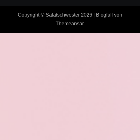
Copyright © Salatschwester 2026
|
Blogfull
von
Themeansar
.