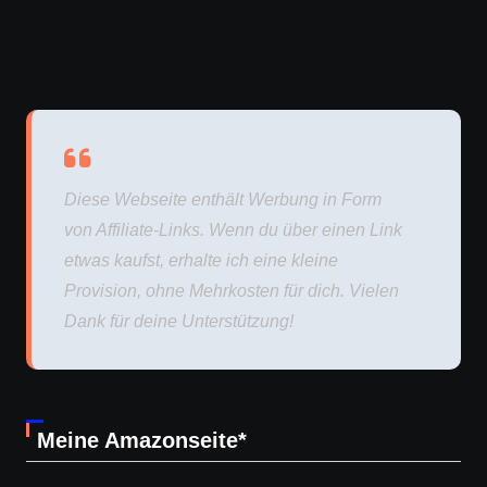
Diese Webseite enthält Werbung in Form
von Affiliate-Links. Wenn du über einen Link
etwas kaufst, erhalte ich eine kleine
Provision, ohne Mehrkosten für dich. Vielen
Dank für deine Unterstützung!
Meine Amazonseite*