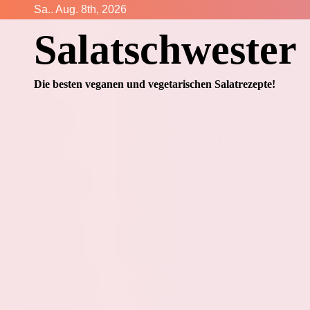
Zum
Sa.. Aug. 8th, 2026
Inhalt
Salatschwester
springen
Die besten veganen und vegetarischen Salatrezepte!