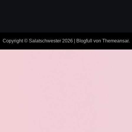
Copyright © Salatschwester 2026
|
Blogfull
von
Themeansar
.