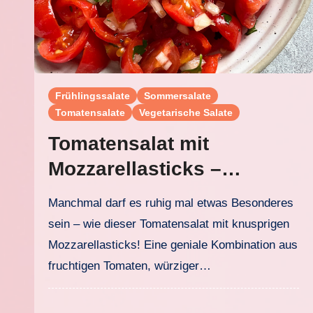
Frühlingssalate
Sommersalate
Tomatensalate
Vegetarische Salate
Tomatensalat mit
Mozzarellasticks –
knusprig und unglaublich
Manchmal darf es ruhig mal etwas Besonderes
lecker
sein – wie dieser Tomatensalat mit knusprigen
Mozzarellasticks! Eine geniale Kombination aus
fruchtigen Tomaten, würziger…