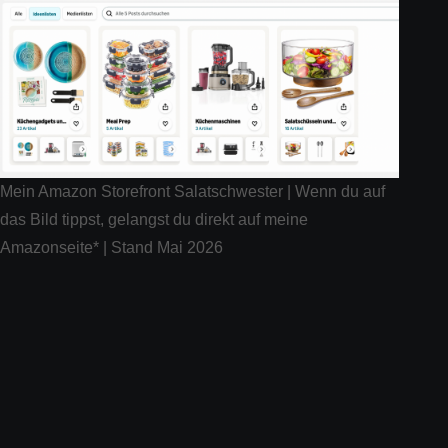
Mein Amazon Storefront Salatschwester | Wenn du auf
das Bild tippst, gelangst du direkt auf meine
Amazonseite* | Stand Mai 2026